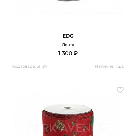
Гостиная
Мягкая мебель
Кухня
Диваны
Спальня
Посуда
EDG
Детская
Аксессуары
Лента
Прихожая
Кресла
1 300
₽
Кабинет
Ковры
Мебель
Код товара:
51 197
Аксессуары для столовой
Наличие:
1 шт.
Кровати
Свет
Как купить
Отзывы
Доставка
Политика обработки
персональных данных
Оплата
Реквизиты
Вопросы и ответы
3D Тур