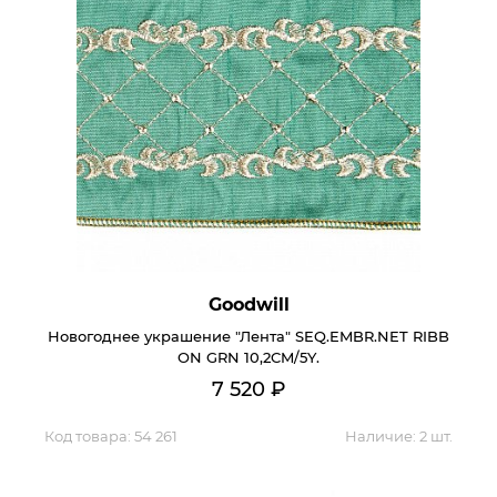
Goodwill
Новогоднее украшение "Лента" SEQ.EMBR.NET RIBB
ON GRN 10,2CM/5Y.
7 520
₽
Код товара:
54 261
Наличие:
2 шт.