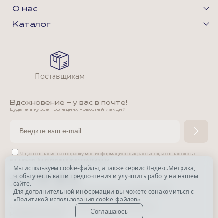
О нас
Каталог
Поставщикам
Вдохновение - у вас в почте!
Будьте в курсе последних новостей и акций
Я даю согласие на отправку мне информационных рассылок,
и соглашаюсь с
условиями
Политики конфиденциальности
Мы используем cookie-файлы, а также сервис Яндекс.Метрика,
чтобы учесть ваши предпочтения и улучшить работу на нашем
*
сайте.
*
Признана экстремистской организацией и запрещена в РФ.
Для дополнительной информации вы можете ознакомиться с
«
Политикой использования cookie-файлов
»
© Park Avenue, 2015 - 2026. Все права защищены
Соглашаюсь
Разработка сайта