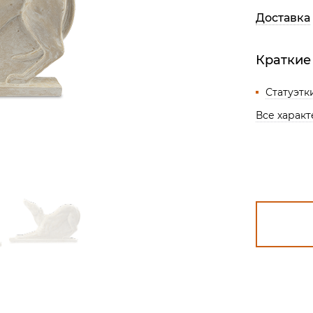
Все разделы
Доставка
Краткие
Статуэтк
Все харак