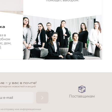
помощь с выбором.
ка
аз в
добном
с, дом,
.
 - у вас в почте!
оследних новостей и акций
Поставщикам
е на отправку мне информационных