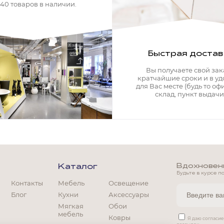
340 товаров в наличии.
Быстрая достав
Вы получаете свой зак
кратчайшие сроки и в у
для Вас месте (будь то офи
склад, пункт выдачи)
Вдохновение
Каталог
Будьте в курсе п
Контакты
Мебель
Освещение
Блог
Кухни
Аксессуары
Мягкая
Обои
мебель
Ковры
Мягкая мебель
Я даю согласи