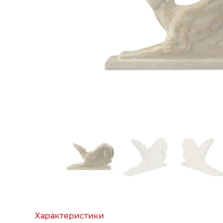
Чаши
Все разделы
Все разделы
Все разделы
Все разделы
Все разделы
Все разделы
Все разделы
Сливочник
Чайники
Свет
Предметы декора
Вазы
Кашпо
Бра
Корзины
Люстры
Картины и настенный декор
Настольные лампы
Статуэтки
Искусственные растения и фрукты
Все разделы
Шкатулки, коробки
Рамки для фото
Подсвечники
Декоры
Настенные часы
Новогодние украшения
Новогодние фигурки
Новогодние аксессуары
Ёлки
Елочные украшения
Аксессуары для спальни
Наволочки
Пододеяльники
Подушки
Простыни
Характеристики