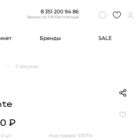
8 351 200 94 86
Звонок по РФ бесплатный
инет
Бренды
SALE
Свет
Аксессуары
Стулья
Комоды
Свет
а
Статуэтки
Бра
Ароматы для дома
Высокие стулья
Комоды из дерева
Настольные лампы
Люстры
Предметы декора
Стулья из металла
Комоды в стиле Прованс
Плафоны и абажуры
Настольные лампы
Посуда
Стулья из дерева
Американские комоды
Светильники
Плафоны и абажуры для настольных
Все разделы
Все разделы
Все разделы
Все разделы
ламп
nte
Обои
Подсветки картин
80
₽
Панно и фрески
Обои с цветами
Обои с птицами
:
0 шт.
Код товара: S30714