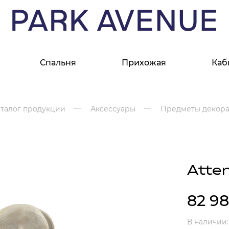
Спальня
Прихожая
Каб
 для столовой
ель
ель
Мебель
Ковры
Столы
Кресла
Свет
Аксессуары
аталог продукции
Аксессуары
Предметы декор
ины, серванты
ля вин
 диваны
етки
Зеркала
Ковры в гостиную
Сервировочные столы
Бежевые кресла
Бра
Статуэтки
 доски
иваны
иваны
Комоды
Турецкие ковры
Обеденные столы
Маленькие кресла
Лампочки
Картины и настенный декор
алфеток
длокотниками
ресла
ки
Консоли
Итальянские ковры
Столы из дерева
Кресла на ножках
Светильники
Рамки для фото
Шкафы и стенки
Все разделы
Все разделы
Все разделы
Все разделы
Все разделы
Тумбы
Atte
Ковры
82 9
 тумбы
Шерстяные ковры
е тумбы
Бельгийские ковры
лампы
ева
Ковры с орнаментом
В наличии