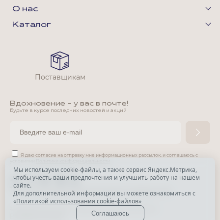
О нас
Каталог
Поставщикам
Вдохновение - у вас в почте!
Будьте в курсе последних новостей и акций
Я даю согласие на отправку мне информационных рассылок,
и соглашаюсь с
условиями
Политики конфиденциальности
Мы используем cookie-файлы, а также сервис Яндекс.Метрика,
чтобы учесть ваши предпочтения и улучшить работу на нашем
*
сайте.
*
Признана экстремистской организацией и запрещена в РФ.
Для дополнительной информации вы можете ознакомиться с
«
Политикой использования cookie-файлов
»
© Park Avenue, 2015 - 2026. Все права защищены
Соглашаюсь
Разработка сайта