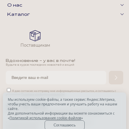
О нас
Каталог
Поставщикам
Вдохновение - у вас в почте!
Будьте в курсе последних новостей и акций
Я даю согласие на отправку мне информационных рассылок,
и соглашаюсь с
условиями
Политики конфиденциальности
Мы используем cookie-файлы, а также сервис Яндекс.Метрика,
чтобы учесть ваши предпочтения и улучшить работу на нашем
*
сайте.
*
Признана экстремистской организацией и запрещена в РФ.
Для дополнительной информации вы можете ознакомиться с
«
Политикой использования cookie-файлов
»
© Park Avenue, 2015 - 2026. Все права защищены
Соглашаюсь
Разработка сайта