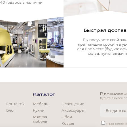
340 товаров в наличии.
Быстрая достав
Вы получаете свой зак
кратчайшие сроки и в у
для Вас месте (будь то офи
склад, пункт выдачи)
Вдохновение
Каталог
Будьте в курсе п
Контакты
Мебель
Освещение
Блог
Кухни
Аксессуары
Мягкая
Обои
мебель
Ковры
Мягкая мебель
Я даю согласи