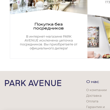
Кресла офисные
17
Столы офисные
Столы
Стулья
Свет
Покупка без
посредников
Бра
Люстры
В интернет-магазине PARK
Настольные лампы
AVENUE исключена цепочка
Плафоны и абажуры для настольных ламп
посредников. Вы приобретаете от
официального дилера!
Подсветки картин
Светильники
Технический свет
Точечные светильники
Торшеры
Акции
О нас
Бренды
О компании
Доставка
Оплата
Гарантия и
Гостиная