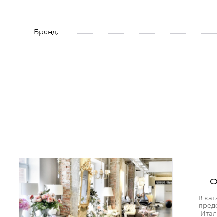
Аксессуары для столовой
Кольца для салфеток
Подушки для стула
Разделочные доски
Бренд:
Аксессуары для стола
Салфетки
Скатерти
Аксессуары для дома
Вешалки и крючки для одежды
Ковры
Мебель
Зеркала
Комоды
Консоли
Шкафы и стенки
Шкафы
Тумбы
О
Мягкая мебель
Диваны
В кат
Кресла
пред
Мебель офисная
Итал