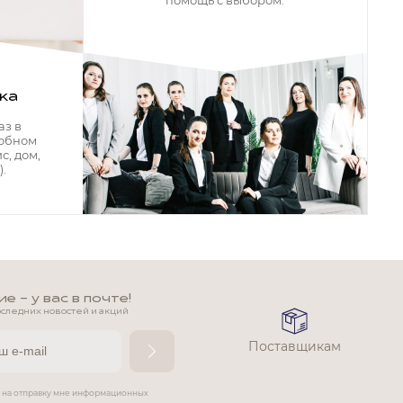
помощь с выбором.
ка
аз в
добном
с, дом,
.
 - у вас в почте!
оследних новостей и акций
Поставщикам
е на отправку мне информационных