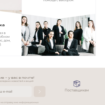
помощь с выбором.
ка
аз в
добном
с, дом,
.
 - у вас в почте!
оследних новостей и акций
Поставщикам
е на отправку мне информационных