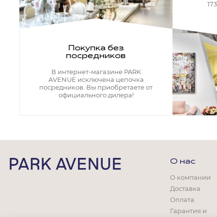
Кресла офисные
17
Столы офисные
Столы
Стулья
Свет
Покупка без
посредников
Бра
Люстры
В интернет-магазине PARK
Настольные лампы
AVENUE исключена цепочка
Плафоны и абажуры для настольных ламп
посредников. Вы приобретаете от
официального дилера!
Подсветки картин
Светильники
Технический свет
Точечные светильники
Торшеры
Акции
О нас
Бренды
О компании
Доставка
Оплата
Гарантия и
Гостиная