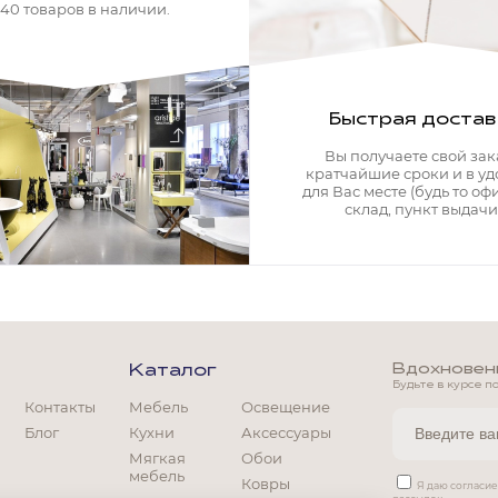
340 товаров в наличии.
Быстрая достав
Вы получаете свой зак
кратчайшие сроки и в у
для Вас месте (будь то офи
склад, пункт выдачи)
Вдохновение
Каталог
Будьте в курсе п
Контакты
Мебель
Освещение
Блог
Кухни
Аксессуары
Мягкая
Обои
мебель
Ковры
Мягкая мебель
Я даю согласи