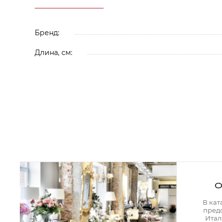
Аксессуары для столовой
Кольца для салфеток
Подушки для стула
Разделочные доски
Бренд:
Аксессуары для стола
Салфетки
Длина, см:
Скатерти
Аксессуары для дома
Вешалки и крючки для одежды
Ковры
Мебель
Зеркала
Комоды
Консоли
Шкафы и стенки
Шкафы
Тумбы
О
Мягкая мебель
Диваны
В кат
Кресла
пред
Мебель офисная
Итал