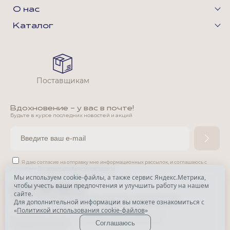
О нас
Каталог
Поставщикам
Вдохновение - у вас в почте!
Будьте в курсе последних новостей и акций
Я даю согласие на отправку мне информационных рассылок,
и соглашаюсь с
условиями
Политики конфиденциальности
Мы используем cookie-файлы, а также сервис Яндекс.Метрика,
чтобы учесть ваши предпочтения и улучшить работу на нашем
*
сайте.
*
Признана экстремистской организацией и запрещена в РФ.
Для дополнительной информации вы можете ознакомиться с
«
Политикой использования cookie-файлов
»
© Park Avenue, 2015 - 2026. Все права защищены
Соглашаюсь
Разработка сайта