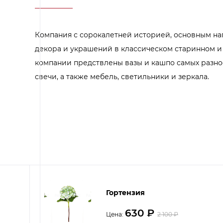
Аксессуары для столовой
Кольца для салфеток
Подушки для стула
Разделочные доски
Компания с сорокалетней историей, основным н
Аксессуары для стола
Салфетки
декора и украшений в классическом старинном и
Скатерти
компании предствлены вазы и кашпо самых разно
Аксессуары для дома
Вешалки и крючки для одежды
свечи, а также мебель, светильники и зеркала.
Ковры
Мебель
Зеркала
Комоды
Консоли
Шкафы и стенки
Шкафы
Тумбы
Мягкая мебель
Гортензия
Диваны
Кресла
630
₽
Цена:
2 100
₽
Мебель офисная