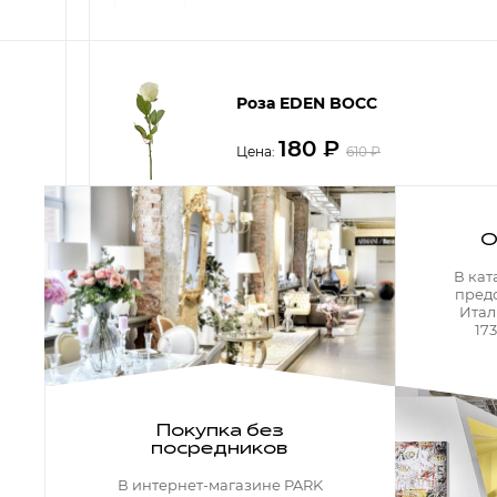
Кресла офисные
Столы офисные
Столы
Стулья
Свет
Роза EDEN BOCC
Бра
180
₽
Цена:
610
₽
Люстры
Настольные лампы
Плафоны и абажуры для настольных ламп
Подсветки картин
Светильники
О
Технический свет
Роза
В кат
Точечные светильники
пред
Торшеры
Итал
180
₽
Цена:
610
₽
17
Акции
Бренды
Покупка без
Роза
посредников
Гостиная
В интернет-магазине PARK
180
₽
Цена:
610
₽