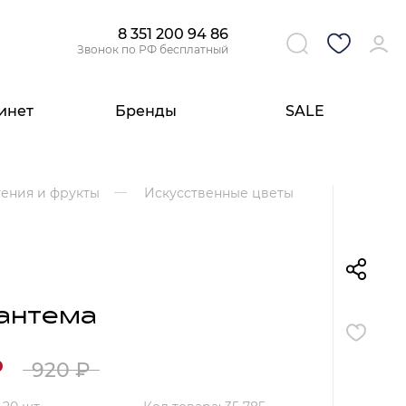
8 351 200 94 86
Звонок по РФ бесплатный
инет
Бренды
SALE
Свет
Аксессуары
Стулья
Комоды
Свет
тения и фрукты
Искусственные цветы
Бра
Ароматы для дома
Высокие стулья
Комоды из дерева
Настольные лампы
Люстры
Предметы декора
Стулья из металла
Комоды в стиле Прованс
Плафоны и абажуры
Настольные лампы
Посуда
Стулья из дерева
Американские комоды
Светильники
Плафоны и абажуры для настольных
Все разделы
Все разделы
Все разделы
Все разделы
ламп
Обои
антема
Подсветки картин
Панно и фрески
₽
920
₽
Обои с цветами
Обои с птицами