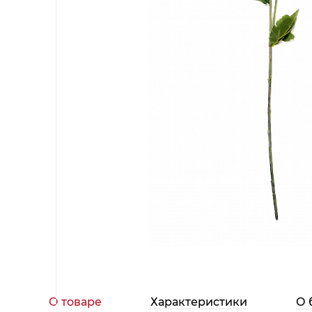
Чаши
Все разделы
Все разделы
Все разделы
Все разделы
Все разделы
Все разделы
Все разделы
Сливочник
Чайники
Свет
Предметы декора
Вазы
Кашпо
Бра
Корзины
Люстры
Картины и настенный декор
Настольные лампы
Статуэтки
Искусственные растения и фрукты
Все разделы
Шкатулки, коробки
Рамки для фото
Подсвечники
Декоры
Настенные часы
Новогодние украшения
Новогодние фигурки
Новогодние аксессуары
Ёлки
Елочные украшения
Аксессуары для спальни
Наволочки
Пододеяльники
Подушки
Простыни
О товаре
Характеристики
О 