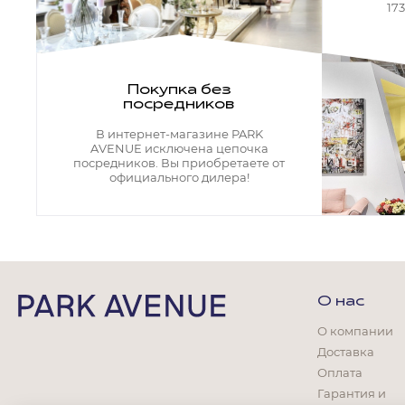
Кресла офисные
17
Столы офисные
Столы
Стулья
Свет
Покупка без
посредников
Бра
Люстры
В интернет-магазине PARK
Настольные лампы
AVENUE исключена цепочка
Плафоны и абажуры для настольных ламп
посредников. Вы приобретаете от
официального дилера!
Подсветки картин
Светильники
Технический свет
Точечные светильники
Торшеры
Акции
О нас
Бренды
О компании
Доставка
Оплата
Гарантия и
Гостиная