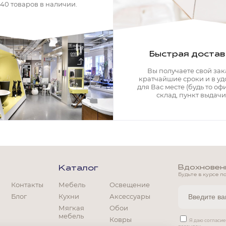
340 товаров в наличии.
Быстрая достав
Вы получаете свой зак
кратчайшие сроки и в у
для Вас месте (будь то офи
склад, пункт выдачи)
Вдохновение
Каталог
Будьте в курсе п
Контакты
Мебель
Освещение
Блог
Кухни
Аксессуары
Мягкая
Обои
мебель
Ковры
Мягкая мебель
Я даю согласи