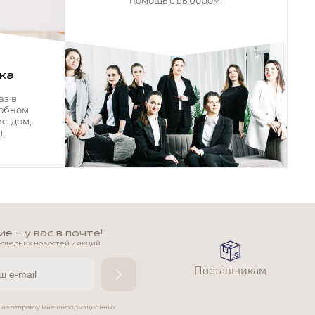
помощь с выбором.
ка
аз в
добном
с, дом,
.
 - у вас в почте!
оследних новостей и акций
Поставщикам
е на отправку мне информационных