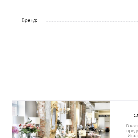
Аксессуары для столовой
Кольца для салфеток
Подушки для стула
Разделочные доски
Бренд:
Аксессуары для стола
Салфетки
Скатерти
Аксессуары для дома
Вешалки и крючки для одежды
Ковры
Мебель
Зеркала
Комоды
Консоли
Шкафы и стенки
Шкафы
Тумбы
О
Мягкая мебель
Диваны
В кат
Кресла
пред
Мебель офисная
Итал