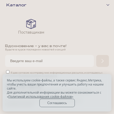
Каталог
Поставщикам
Вдохновение - у вас в почте!
Будьте в курсе последних новостей и акций
Я даю согласие на отправку мне информационных рассылок,
и соглашаюсь с
условиями
Политики конфиденциальности
Мы используем cookie-файлы, а также сервис Яндекс.Метрика,
чтобы учесть ваши предпочтения и улучшить работу на нашем
*
сайте.
*
Признана экстремистской организацией и запрещена в РФ.
Для дополнительной информации вы можете ознакомиться с
«
Политикой использования cookie-файлов
»
© Park Avenue, 2015 - 2026. Все права защищены
Соглашаюсь
Разработка сайта