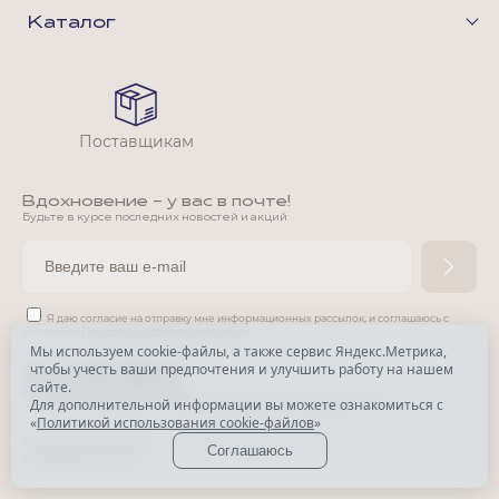
Каталог
Поставщикам
Вдохновение - у вас в почте!
Будьте в курсе последних новостей и акций
Я даю согласие на отправку мне информационных рассылок,
и соглашаюсь с
условиями
Политики конфиденциальности
Мы используем cookie-файлы, а также сервис Яндекс.Метрика,
чтобы учесть ваши предпочтения и улучшить работу на нашем
*
сайте.
*
Признана экстремистской организацией и запрещена в РФ.
Для дополнительной информации вы можете ознакомиться с
«
Политикой использования cookie-файлов
»
© Park Avenue, 2015 - 2026. Все права защищены
Соглашаюсь
Разработка сайта