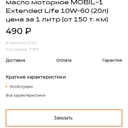
масло моторное MOBIL-1
Extended Life 10W-60 (20л)
Гостиная
Мягкая мебель
цена за 1 литр (от 150 т. км)
Кухня
Диваны
Спальня
490
₽
Посуда
Детская
Аксессуары
В наличии:
0 шт.
Прихожая
Кресла
Код товара: 11 875
Кабинет
Ковры
Доставка
Оплата
Гарантия
Мебель
Аксессуары для столовой
Кровати
Свет
Краткие характеристики
Аксессуары
Все характеристики
Как купить
Отзывы
Доставка
Политика обработки
персональных данных
Оплата
Реквизиты
Заказать
Вопросы и ответы
3D Тур