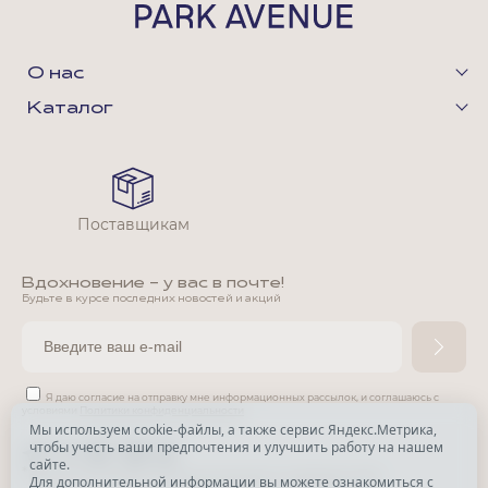
О нас
Каталог
Поставщикам
Вдохновение - у вас в почте!
Будьте в курсе последних новостей и акций
Я даю согласие на отправку мне информационных рассылок,
и соглашаюсь с
условиями
Политики конфиденциальности
Мы используем cookie-файлы, а также сервис Яндекс.Метрика,
чтобы учесть ваши предпочтения и улучшить работу на нашем
*
сайте.
*
Признана экстремистской организацией и запрещена в РФ.
Для дополнительной информации вы можете ознакомиться с