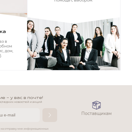
помощь с выбором.
ка
аз в
добном
с, дом,
.
 - у вас в почте!
оследних новостей и акций
Поставщикам
е на отправку мне информационных