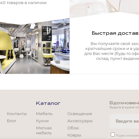
340 товаров в наличии.
Быстрая достав
Вы получаете свой зак
кратчайшие сроки и в у
для Вас месте (будь то офи
склад, пункт выдачи)
Вдохновение
Каталог
Будьте в курсе п
Контакты
Мебель
Освещение
Блог
Кухни
Аксессуары
Мягкая
Обои
мебель
Ковры
Мягкая мебель
Я даю согласи