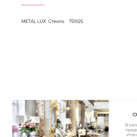
Аксессуары для столовой
Кольца для салфеток
Подушки для стула
Разделочные доски
METAL LUX Стекло 751025
Аксессуары для стола
Салфетки
Скатерти
Аксессуары для дома
Вешалки и крючки для одежды
Ковры
Мебель
Зеркала
Комоды
Консоли
Шкафы и стенки
Шкафы
Тумбы
О
Мягкая мебель
Диваны
В кат
Кресла
пред
Мебель офисная
Итал