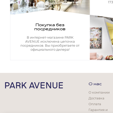
Кресла офисные
17
Столы офисные
Столы
Стулья
Свет
Покупка без
посредников
Бра
Люстры
В интернет-магазине PARK
Настольные лампы
AVENUE исключена цепочка
Плафоны и абажуры для настольных ламп
посредников. Вы приобретаете от
официального дилера!
Подсветки картин
Светильники
Технический свет
Точечные светильники
Торшеры
Акции
О нас
Бренды
О компании
Доставка
Оплата
Гарантия и
Гостиная