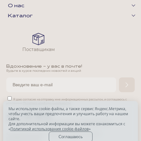
О нас
Каталог
Поставщикам
Вдохновение - у вас в почте!
Будьте в курсе последних новостей и акций
Я даю согласие на отправку мне информационных рассылок,
и соглашаюсь с
условиями
Политики конфиденциальности
Мы используем cookie-файлы, а также сервис Яндекс.Метрика,
чтобы учесть ваши предпочтения и улучшить работу на нашем
*
сайте.
*
Признана экстремистской организацией и запрещена в РФ.
Для дополнительной информации вы можете ознакомиться с
«
Политикой использования cookie-файлов
»
© Park Avenue, 2015 - 2026. Все права защищены
Соглашаюсь
Разработка сайта