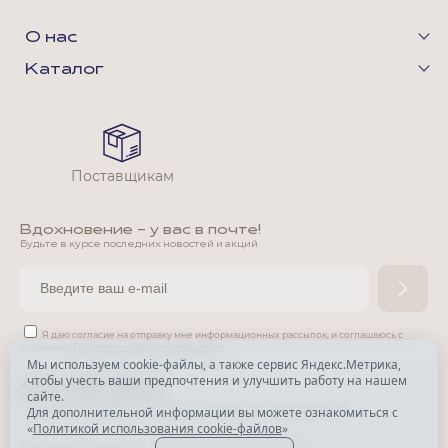
О нас
Каталог
Поставщикам
Вдохновение - у вас в почте!
Будьте в курсе последних новостей и акций
Я даю согласие на отправку мне информационных рассылок,
и соглашаюсь с
условиями
Политики конфиденциальности
Мы используем cookie-файлы, а также сервис Яндекс.Метрика,
чтобы учесть ваши предпочтения и улучшить работу на нашем
*
сайте.
*
Признана экстремистской организацией и запрещена в РФ.
Для дополнительной информации вы можете ознакомиться с
«
Политикой использования cookie-файлов
»
© Park Avenue, 2015 - 2026. Все права защищены