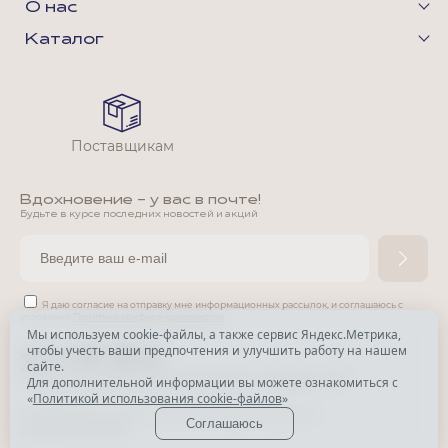
О нас
Каталог
Поставщикам
Вдохновение - у вас в почте!
Будьте в курсе последних новостей и акций
Я даю согласие на отправку мне информационных рассылок,
и соглашаюсь с
условиями
Политики конфиденциальности
Мы используем cookie-файлы, а также сервис Яндекс.Метрика,
чтобы учесть ваши предпочтения и улучшить работу на нашем
*
сайте.
*
Признана экстремистской организацией и запрещена в РФ.
Для дополнительной информации вы можете ознакомиться с
«
Политикой использования cookie-файлов
»
© Park Avenue, 2015 - 2026. Все права защищены
Соглашаюсь
Разработка сайта