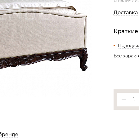
В наличии
Все разделы
Доставка
Краткие
Пододея
Все харак
бренде