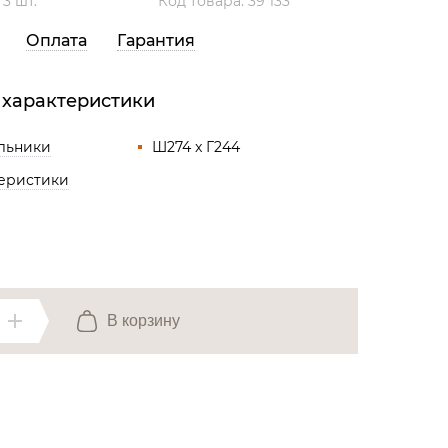
:
3 шт.
Код товара: 39 133
Все разделы
Оплата
Гарантия
 характеристики
льники
Ш274 x Г244
теристики
В корзину