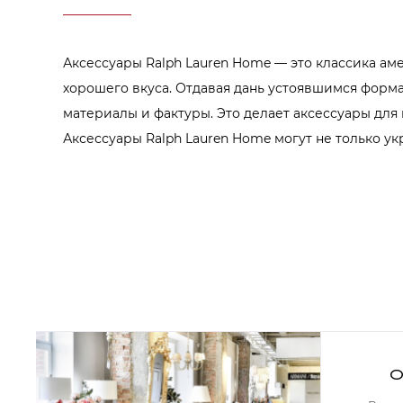
Аксессуары для столовой
Кольца для салфеток
Подушки для стула
Разделочные доски
Аксессуары Ralph Lauren Home — это классика аме
Аксессуары для стола
Салфетки
хорошего вкуса. Отдавая дань устоявшимся форм
Скатерти
материалы и фактуры. Это делает аксессуары для
Аксессуары для дома
Вешалки и крючки для одежды
Аксессуары Ralph Lauren Home могут не только ук
Ковры
Мебель
Зеркала
Комоды
Консоли
Шкафы и стенки
Шкафы
Тумбы
Мягкая мебель
Диваны
Кресла
О
Мебель офисная