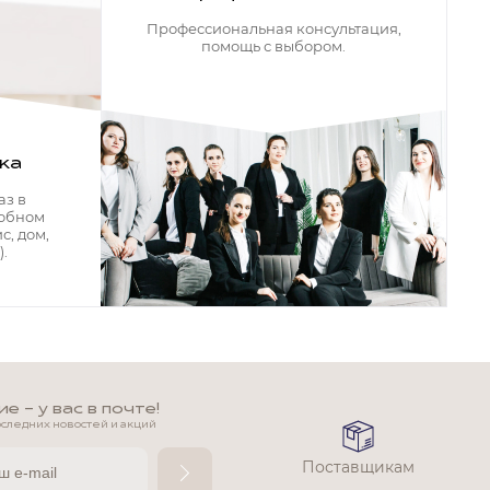
Профессиональная консультация,
помощь с выбором.
ка
аз в
добном
с, дом,
.
 - у вас в почте!
оследних новостей и акций
Поставщикам