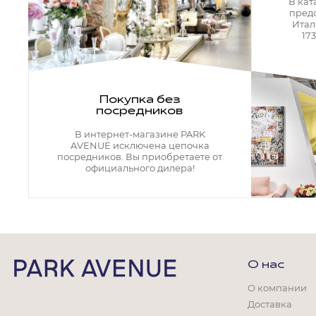
Кресла офисные
В кат
пред
Столы офисные
Итал
Столы
17
Стулья
Свет
Бра
Покупка без
Люстры
посредников
Настольные лампы
Плафоны и абажуры для настольных ламп
В интернет-магазине PARK
Подсветки картин
AVENUE исключена цепочка
Светильники
посредников. Вы приобретаете от
Технический свет
официального дилера!
Точечные светильники
Торшеры
Акции
Бренды
О нас
О компании
Доставка
Гостиная