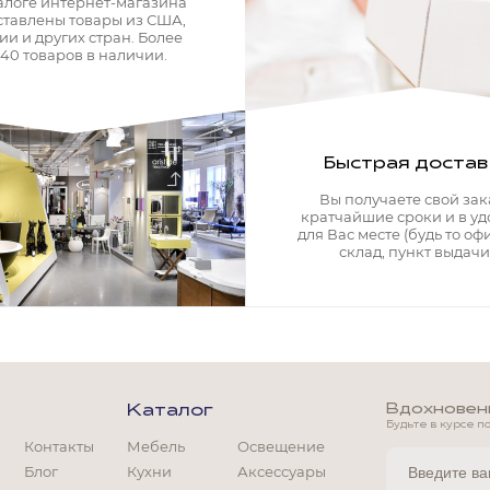
алоге интернет-магазина
ставлены товары из США,
ии и других стран. Более
340 товаров в наличии.
Быстрая достав
Вы получаете свой зак
кратчайшие сроки и в у
для Вас месте (будь то офи
склад, пункт выдачи)
Вдохновение
Каталог
Будьте в курсе п
Контакты
Мебель
Освещение
Блог
Кухни
Аксессуары
Мягкая мебель