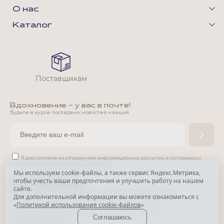
О нас
Каталог
Поставщикам
Вдохновение - у вас в почте!
Будьте в курсе последних новостей и акций
Я даю согласие на отправку мне информационных рассылок,
и соглашаюсь с
условиями
Политики конфиденциальности
Мы используем cookie-файлы, а также сервис Яндекс.Метрика,
чтобы учесть ваши предпочтения и улучшить работу на нашем
*
сайте.
*
Признана экстремистской организацией и запрещена в РФ.
Для дополнительной информации вы можете ознакомиться с
«
Политикой использования cookie-файлов
»
© Park Avenue, 2015 - 2026. Все права защищены
Соглашаюсь
Разработка сайта