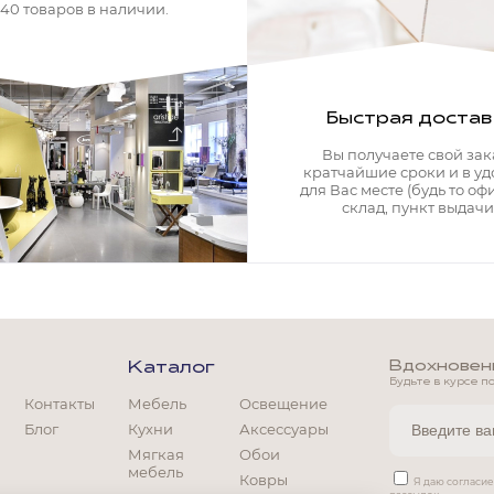
340 товаров в наличии.
Быстрая достав
Вы получаете свой зак
кратчайшие сроки и в у
для Вас месте (будь то офи
склад, пункт выдачи)
Вдохновение
Каталог
Будьте в курсе п
Контакты
Мебель
Освещение
Блог
Кухни
Аксессуары
Мягкая
Обои
мебель
Ковры
Мягкая мебель
Я даю согласи