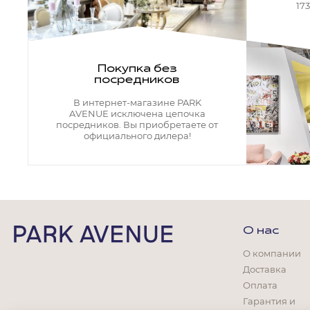
Кресла офисные
17
Столы офисные
Столы
Стулья
Свет
Покупка без
посредников
Бра
Люстры
В интернет-магазине PARK
Настольные лампы
AVENUE исключена цепочка
Плафоны и абажуры для настольных ламп
посредников. Вы приобретаете от
официального дилера!
Подсветки картин
Светильники
Технический свет
Точечные светильники
Торшеры
Акции
О нас
Бренды
О компании
Доставка
Оплата
Гарантия и
Гостиная