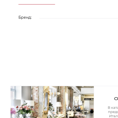
Аксессуары для столовой
Кольца для салфеток
Подушки для стула
Разделочные доски
Бренд:
Аксессуары для стола
Салфетки
Скатерти
Аксессуары для дома
Вешалки и крючки для одежды
Ковры
Мебель
Зеркала
Комоды
Консоли
Шкафы и стенки
Шкафы
Тумбы
О
Мягкая мебель
Диваны
В кат
Кресла
пред
Мебель офисная
Итал