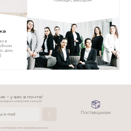
помощь с выбором.
ка
аз в
добном
с, дом,
.
 - у вас в почте!
оследних новостей и акций
Поставщикам
е на отправку мне информационных