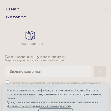
О нас
Каталог
Поставщикам
Вдохновение - у вас в почте!
Будьте в курсе последних новостей и акций
Я даю согласие на отправку мне информационных рассылок,
и соглашаюсь с
условиями
Политики конфиденциальности
Мы используем cookie-файлы, а также сервис Яндекс.Метрика,
чтобы учесть ваши предпочтения и улучшить работу на нашем
*
сайте.
*
Признана экстремистской организацией и запрещена в РФ.
Для дополнительной информации вы можете ознакомиться с
«
Политикой использования cookie-файлов
»
© Park Avenue, 2015 - 2026. Все права защищены