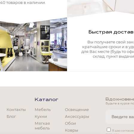
340 товаров в наличии.
Быстрая достав
Вы получаете свой зак
кратчайшие сроки и в у
для Вас месте (будь то офи
склад, пункт выдачи)
Вдохновение
Каталог
Будьте в курсе п
Контакты
Мебель
Освещение
Блог
Кухни
Аксессуары
Мягкая
Обои
мебель
Ковры
Мягкая мебель
Я даю согласи