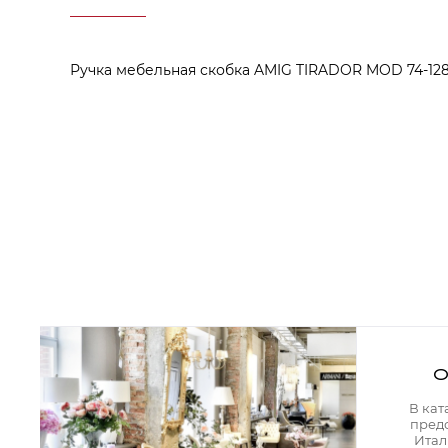
Аксессуары для столовой
Кольца для салфеток
Подушки для стула
Разделочные доски
Ручка мебельная скобка AMIG TIRADOR MOD 74-1
Аксессуары для стола
Салфетки
Скатерти
Аксессуары для дома
Вешалки и крючки для одежды
Ковры
Мебель
Зеркала
Комоды
Консоли
Шкафы и стенки
Шкафы
Тумбы
О
Мягкая мебель
Диваны
В кат
Кресла
пред
Мебель офисная
Итал