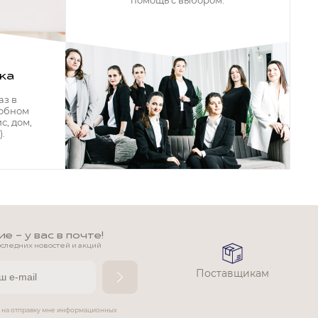
помощь с выбором.
ка
аз в
добном
с, дом,
.
 - у вас в почте!
оследних новостей и акций
Поставщикам
е на отправку мне информационных