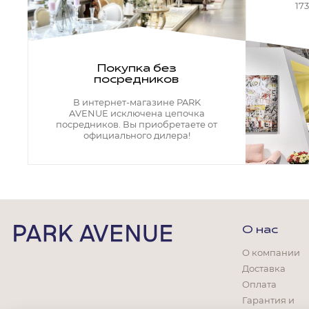
Кресла офисные
17
Столы офисные
Столы
Стулья
Свет
Покупка без
посредников
Бра
Люстры
В интернет-магазине PARK
Настольные лампы
AVENUE исключена цепочка
Плафоны и абажуры для настольных ламп
посредников. Вы приобретаете от
официального дилера!
Подсветки картин
Светильники
Технический свет
Точечные светильники
Торшеры
Акции
О нас
Бренды
О компании
Доставка
Оплата
Гарантия и
Гостиная