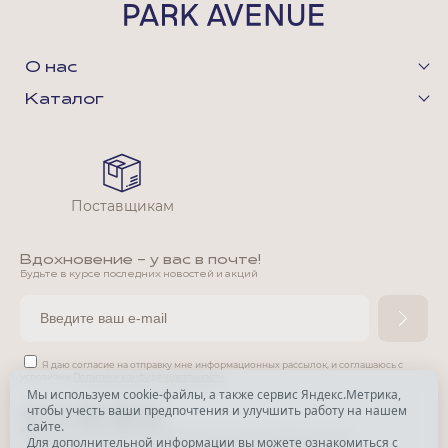
О нас
Каталог
Поставщикам
Вдохновение - у вас в почте!
Будьте в курсе последних новостей и акций
Я даю согласие на отправку мне информационных рассылок,
и соглашаюсь с
условиями
Политики конфиденциальности
Мы используем cookie-файлы, а также сервис Яндекс.Метрика,
чтобы учесть ваши предпочтения и улучшить работу на нашем
*
сайте.
*
Признана экстремистской организацией и запрещена в РФ.
Для дополнительной информации вы можете ознакомиться с