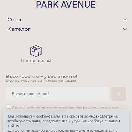
О нас
Каталог
Поставщикам
Вдохновение - у вас в почте!
Будьте в курсе последних новостей и акций
Я даю согласие на отправку мне информационных рассылок,
и соглашаюсь с
условиями
Политики конфиденциальности
Мы используем cookie-файлы, а также сервис Яндекс.Метрика,
чтобы учесть ваши предпочтения и улучшить работу на нашем
*
сайте.
*
Признана экстремистской организацией и запрещена в РФ.
Для дополнительной информации вы можете ознакомиться с