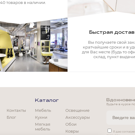
340 товаров в наличии.
Быстрая достав
Вы получаете свой зак
кратчайшие сроки и в у
для Вас месте (будь то офи
склад, пункт выдачи)
Вдохновение
Каталог
Будьте в курсе п
Контакты
Мебель
Освещение
Блог
Кухни
Аксессуары
Мягкая
Обои
мебель
Ковры
Мягкая мебель
Я даю согласи