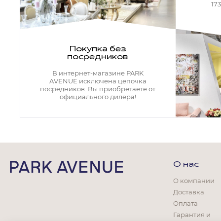
Кресла офисные
17
Столы офисные
Столы
Стулья
Свет
Покупка без
посредников
Бра
Люстры
В интернет-магазине PARK
Настольные лампы
AVENUE исключена цепочка
Плафоны и абажуры для настольных ламп
посредников. Вы приобретаете от
официального дилера!
Подсветки картин
Светильники
Технический свет
Точечные светильники
Торшеры
Акции
О нас
Бренды
О компании
Доставка
Оплата
Гарантия и
Гостиная