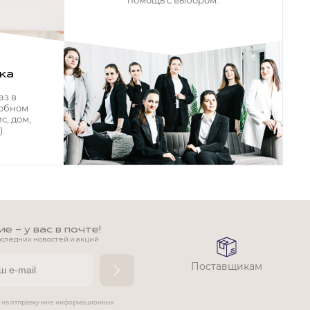
помощь с выбором.
ка
аз в
добном
с, дом,
.
 - у вас в почте!
оследних новостей и акций
Поставщикам
е на отправку мне информационных