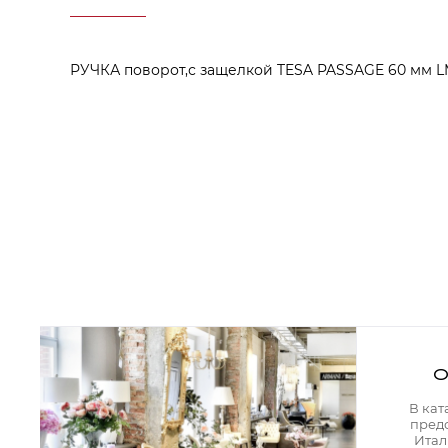
Аксессуары для столовой
Кольца для салфеток
Подушки для стула
Разделочные доски
РУЧКА поворот,с защелкой TESA PASSAGE 60 мм LM
Аксессуары для стола
Салфетки
Скатерти
Аксессуары для дома
Вешалки и крючки для одежды
Ковры
Мебель
Зеркала
Комоды
Консоли
Шкафы и стенки
Шкафы
Тумбы
О
Мягкая мебель
Диваны
В кат
Кресла
пред
Мебель офисная
Итал