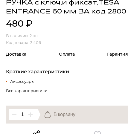
РУЧКА с ключ,и фиксат,TESA
ENTRANCE 60 мм BA код 2800
Гостиная
Мягкая мебель
Кухня
480
₽
Диваны
Спальня
Посуда
В наличии:
2 шт.
Детская
Аксессуары
Код товара: 3 406
Прихожая
Кресла
Доставка
Оплата
Гарантия
Кабинет
Ковры
Мебель
Аксессуары для столовой
Краткие характеристики
Кровати
Свет
Аксессуары
Все характеристики
Как купить
Отзывы
Доставка
Политика обработки
персональных данных
В корзину
Оплата
Реквизиты
Вопросы и ответы
3D Тур