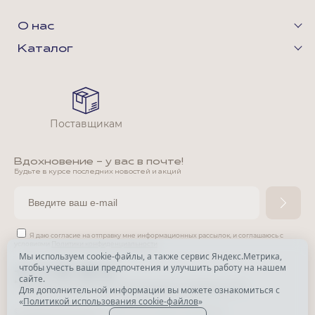
О нас
Каталог
Поставщикам
Вдохновение - у вас в почте!
Будьте в курсе последних новостей и акций
Я даю согласие на отправку мне информационных рассылок,
и соглашаюсь с
условиями
Политики конфиденциальности
Мы используем cookie-файлы, а также сервис Яндекс.Метрика,
чтобы учесть ваши предпочтения и улучшить работу на нашем
*
сайте.
*
Признана экстремистской организацией и запрещена в РФ.
Для дополнительной информации вы можете ознакомиться с
«
Политикой использования cookie-файлов
»
© Park Avenue, 2015 - 2026. Все права защищены