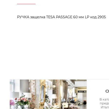
Аксессуары для столовой
Кольца для салфеток
Подушки для стула
Разделочные доски
РУЧКА защелка TESA PASSAGE 60 мм LP код 2905
Аксессуары для стола
Салфетки
Скатерти
Аксессуары для дома
Вешалки и крючки для одежды
Ковры
Мебель
Зеркала
Комоды
Консоли
Шкафы и стенки
Шкафы
Тумбы
О
Мягкая мебель
Диваны
В кат
Кресла
пред
Мебель офисная
Итал