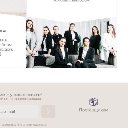
помощь с выбором.
ка
аз в
добном
с, дом,
.
 - у вас в почте!
оследних новостей и акций
Поставщикам
е на отправку мне информационных