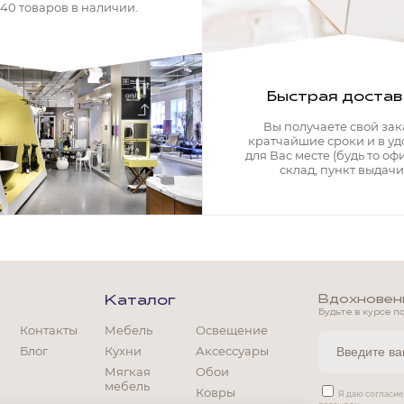
340 товаров в наличии.
Быстрая достав
Вы получаете свой зак
кратчайшие сроки и в у
для Вас месте (будь то офи
склад, пункт выдачи)
Вдохновение
Каталог
Будьте в курсе п
Контакты
Мебель
Освещение
Блог
Кухни
Аксессуары
Мягкая
Обои
мебель
Ковры
Мягкая мебель
Я даю согласи