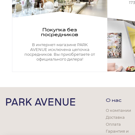
Кресла офисные
17
Столы офисные
Столы
Стулья
Свет
Покупка без
посредников
Бра
Люстры
В интернет-магазине PARK
Настольные лампы
AVENUE исключена цепочка
Плафоны и абажуры для настольных ламп
посредников. Вы приобретаете от
официального дилера!
Подсветки картин
Светильники
Технический свет
Точечные светильники
Торшеры
Акции
О нас
Бренды
О компании
Доставка
Оплата
Гарантия и
Гостиная