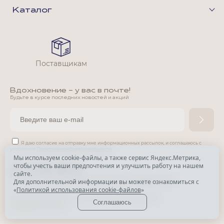
Каталог
Поставщикам
Вдохновение - у вас в почте!
Будьте в курсе последних новостей и акций
Я даю согласие на отправку мне информационных рассылок,
и соглашаюсь с
условиями
Политики конфиденциальности
Мы используем cookie-файлы, а также сервис Яндекс.Метрика,
чтобы учесть ваши предпочтения и улучшить работу на нашем
*
сайте.
*
Признана экстремистской организацией и запрещена в РФ.
Для дополнительной информации вы можете ознакомиться с
«
Политикой использования cookie-файлов
»
© Park Avenue, 2015 - 2026. Все права защищены
Соглашаюсь
Разработка сайта