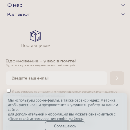
О нас
Каталог
Поставщикам
Вдохновение - у вас в почте!
Будьте в курсе последних новостей и акций
Я даю согласие на отправку мне информационных рассылок,
и соглашаюсь с
условиями
Политики конфиденциальности
Мы используем cookie-файлы, а также сервис Яндекс.Метрика,
чтобы учесть ваши предпочтения и улучшить работу на нашем
*
сайте.
*
Признана экстремистской организацией и запрещена в РФ.
Для дополнительной информации вы можете ознакомиться с
«
Политикой использования cookie-файлов
»
© Park Avenue, 2015 - 2026. Все права защищены
Соглашаюсь
Разработка сайта