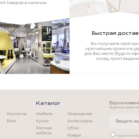
340 товаров в наличии.
Быстрая достав
Вы получаете свой зак
кратчайшие сроки и в у
для Вас месте (будь то офи
склад, пункт выдачи)
Вдохновение
Каталог
Будьте в курсе п
Контакты
Мебель
Освещение
Блог
Кухни
Аксессуары
Мягкая
Обои
мебель
Ковры
Мягкая мебель
Я даю согласи