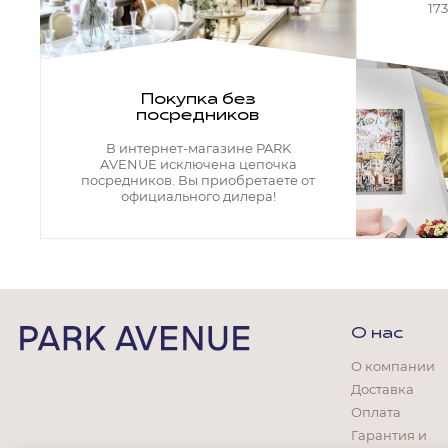
Кресла офисные
17
Столы офисные
Столы
Стулья
Свет
Покупка без
посредников
Бра
Люстры
В интернет-магазине PARK
Настольные лампы
AVENUE исключена цепочка
Плафоны и абажуры для настольных ламп
посредников. Вы приобретаете от
официального дилера!
Подсветки картин
Светильники
Технический свет
Точечные светильники
Торшеры
Акции
О нас
Бренды
О компании
Доставка
Оплата
Гарантия и
Гостиная