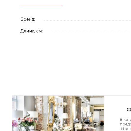
Аксессуары для столовой
Кольца для салфеток
Подушки для стула
Разделочные доски
Бренд:
Аксессуары для стола
Салфетки
Длина, см:
Скатерти
Аксессуары для дома
Вешалки и крючки для одежды
Ковры
Мебель
Зеркала
Комоды
Консоли
Шкафы и стенки
Шкафы
Тумбы
О
Мягкая мебель
Диваны
В кат
Кресла
пред
Мебель офисная
Итал