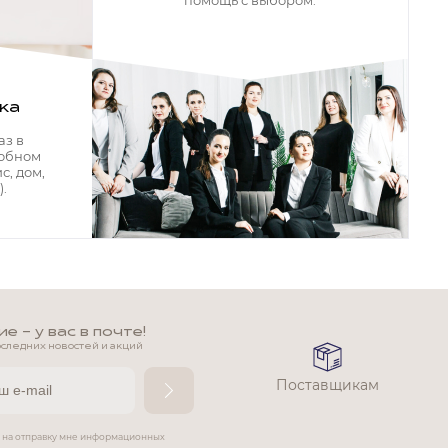
помощь с выбором.
ка
аз в
добном
с, дом,
.
 - у вас в почте!
оследних новостей и акций
Поставщикам
е на отправку мне информационных