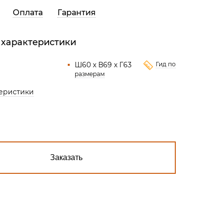
Все разделы
Оплата
Гарантия
 характеристики
Ш60 x В69 x Г63
Гид по
размерам
теристики
Заказать