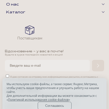
О нас
Каталог
Поставщикам
Вдохновение - у вас в почте!
Будьте в курсе последних новостей и акций
Я даю согласие на отправку мне информационных рассылок,
и соглашаюсь с
условиями
Политики конфиденциальности
Мы используем cookie-файлы, а также сервис Яндекс.Метрика,
чтобы учесть ваши предпочтения и улучшить работу на нашем
*
сайте.
*
Признана экстремистской организацией и запрещена в РФ.
Для дополнительной информации вы можете ознакомиться с
«
Политикой использования cookie-файлов
»
© Park Avenue, 2015 - 2026. Все права защищены
Соглашаюсь
Разработка сайта