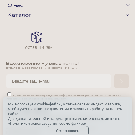
О нас
Каталог
Поставщикам
Вдохновение - у вас в почте!
Будьте в курсе последних новостей и акций
Я даю согласие на отправку мне информационных рассылок,
и соглашаюсь с
условиями
Политики конфиденциальности
Мы используем cookie-файлы, а также сервис Яндекс.Метрика,
чтобы учесть ваши предпочтения и улучшить работу на нашем
*
сайте.
*
Признана экстремистской организацией и запрещена в РФ.
Для дополнительной информации вы можете ознакомиться с
«
Политикой использования cookie-файлов
»
© Park Avenue, 2015 - 2026. Все права защищены
Соглашаюсь
Разработка сайта