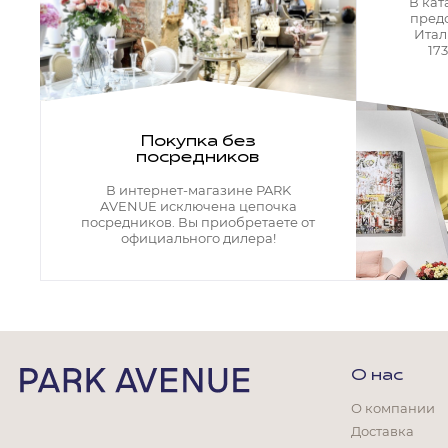
Кресла офисные
В кат
пред
Столы офисные
Итал
Столы
17
Стулья
Свет
Бра
Покупка без
Люстры
посредников
Настольные лампы
Плафоны и абажуры для настольных ламп
В интернет-магазине PARK
Подсветки картин
AVENUE исключена цепочка
Светильники
посредников. Вы приобретаете от
Технический свет
официального дилера!
Точечные светильники
Торшеры
Акции
Бренды
О нас
О компании
Доставка
Гостиная