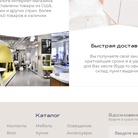
алоге интернет-магазина
ставлены товары из США,
ии и других стран. Более
340 товаров в наличии.
Быстрая достав
Вы получаете свой зак
кратчайшие сроки и в у
для Вас месте (будь то офи
склад, пункт выдачи)
Вдохновение
Каталог
Будьте в курсе п
Контакты
Мебель
Освещение
Блог
Кухни
Аксессуары
Мягкая мебель