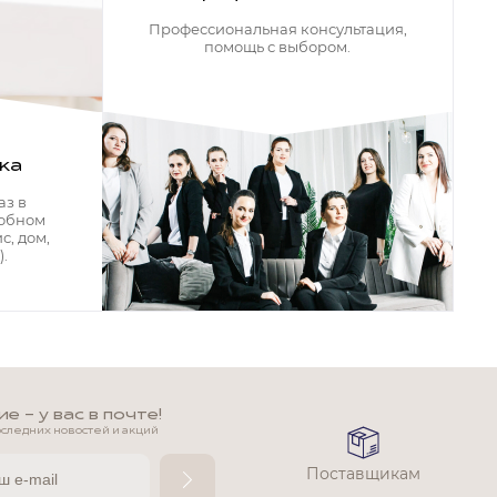
Профессиональная консультация,
помощь с выбором.
ка
аз в
добном
с, дом,
.
 - у вас в почте!
оследних новостей и акций
Поставщикам