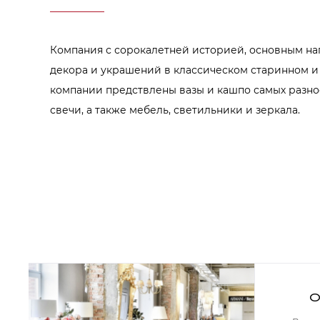
Аксессуары для столовой
Кольца для салфеток
Подушки для стула
Разделочные доски
Компания с сорокалетней историей, основным на
Аксессуары для стола
Салфетки
декора и украшений в классическом старинном и
Скатерти
компании предствлены вазы и кашпо самых разно
Аксессуары для дома
Вешалки и крючки для одежды
свечи, а также мебель, светильники и зеркала.
Ковры
Мебель
Зеркала
Комоды
Консоли
Шкафы и стенки
Шкафы
Тумбы
Мягкая мебель
Диваны
Кресла
О
Мебель офисная