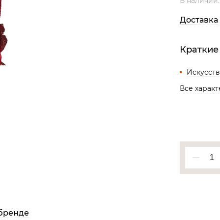
В наличии
Все разделы
Доставка
Краткие
Искусст
Все харак
бренде