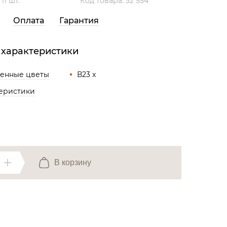
:
11 шт.
Код товара: 32 554
Все разделы
Оплата
Гарантия
 характеристики
венные цветы
В23 x
теристики
В корзину