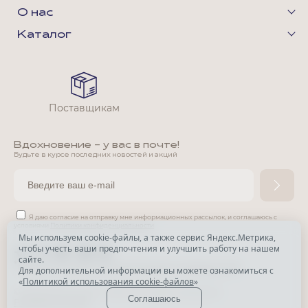
О нас
Каталог
Поставщикам
Вдохновение - у вас в почте!
Будьте в курсе последних новостей и акций
Я даю согласие на отправку мне информационных рассылок,
и соглашаюсь с
условиями
Политики конфиденциальности
Мы используем cookie-файлы, а также сервис Яндекс.Метрика,
чтобы учесть ваши предпочтения и улучшить работу на нашем
*
сайте.
*
Признана экстремистской организацией и запрещена в РФ.
Для дополнительной информации вы можете ознакомиться с
«
Политикой использования cookie-файлов
»
© Park Avenue, 2015 - 2026. Все права защищены
Соглашаюсь
Разработка сайта