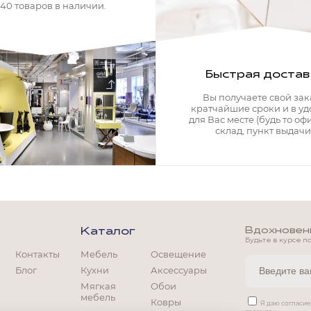
340 товаров в наличии.
Быстрая достав
Вы получаете свой зак
кратчайшие сроки и в у
для Вас месте (будь то офи
склад, пункт выдачи)
Вдохновение
Каталог
Будьте в курсе п
Контакты
Мебель
Освещение
Блог
Кухни
Аксессуары
Мягкая
Обои
мебель
Ковры
Мягкая мебель
Я даю согласи