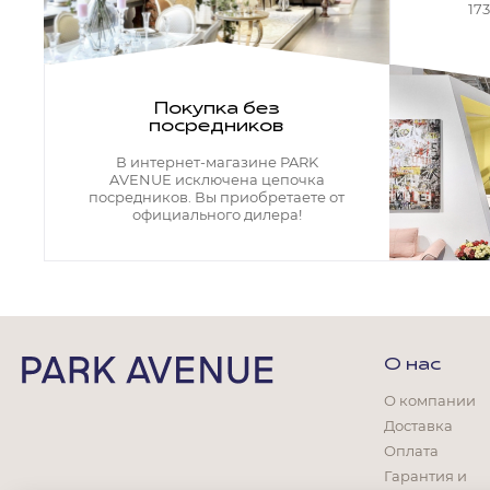
Кресла офисные
17
Столы офисные
Столы
Стулья
Свет
Покупка без
посредников
Бра
Люстры
В интернет-магазине PARK
Настольные лампы
AVENUE исключена цепочка
Плафоны и абажуры для настольных ламп
посредников. Вы приобретаете от
официального дилера!
Подсветки картин
Светильники
Технический свет
Точечные светильники
Торшеры
Акции
О нас
Бренды
О компании
Доставка
Оплата
Гарантия и
Гостиная