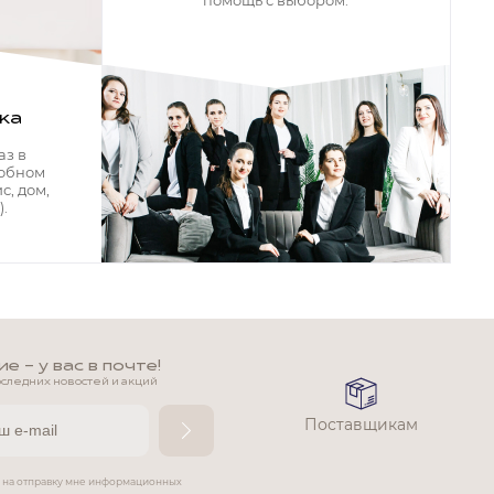
помощь с выбором.
ка
аз в
добном
с, дом,
.
 - у вас в почте!
оследних новостей и акций
Поставщикам
е на отправку мне информационных