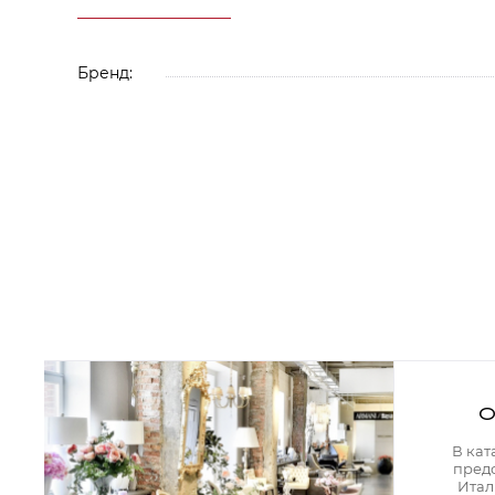
Аксессуары для столовой
Кольца для салфеток
Подушки для стула
Разделочные доски
Бренд:
Аксессуары для стола
Салфетки
Скатерти
Аксессуары для дома
Вешалки и крючки для одежды
Ковры
Мебель
Зеркала
Комоды
Консоли
Шкафы и стенки
Шкафы
Тумбы
О
Мягкая мебель
Диваны
В кат
Кресла
пред
Мебель офисная
Итал